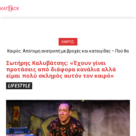
ΚΑΙΡΟΣ
Καιρός: Απότομη ανατροπή με βροχές και καταιγίδες – Πού θα
«χτυπήσουν» τα φαινόμενα
Σωτήρης Καλυβάτσης: «Έχουν γίνει
προτάσεις από διάφορα κανάλια αλλά
είμαι πολύ σκληρός αυτόν τον καιρό»
LIFESTYLE