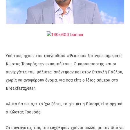
Υπό τους ήχους του τραγουδιού «Ψεύτικα» ξεκίνησε σήμερα ο
Κώστας Τσουρός την εκπομπή του… Ο παρουσιαστής και οι
συνεργάτες του, μάλιστα, απάντησαν και στον Ετεοκλή Παύλου,
χωρίς να αναφέρουν όνομα, για όσα είπε ο ίδιος σήμερα στο
Breakfast@star.
«Αυτό θα πει ό,τι το ‘χω ζήσει, το ‘χει πει η Βίσση», είπε αρχικά
ο Κώστας Τσουρός.
Οι συνεργάτες του, του ευχήθηκαν χρόνια πολλά, με τον ίδιο να