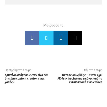
Μοιράσου το
Προηγούμενο άρθρο
Επόμενο άρθρο
Χριστίνα Μπόμπα: «Όταν είχα πει
Πέτρος Ιακωβίδης – «Έτσι Έχει
ότι είμαι content creator, έγινε
Μάθει»: backstage εικόνες από το
χαμός»
εντυπωσιακό music video