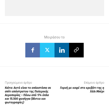
Μοιράσου το
Προηγούμενο άρθρο
Επόμενο άρθρο
Κιάτο: Αυτό είναι το οπλοστάσιο σε
Γυμνή με καφέ στο κρεβάτι της η
σπίτι απόστρατου της Πολεμικής
Χάλι Μπέρι
Αεροπορίας – Πάνω από 174 όπλα
και 15.500 φυσίγγια (Βίντεο και
φωτογραφίες)