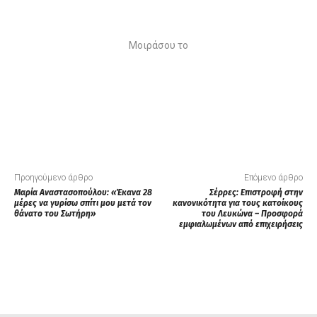
Μοιράσου το
Προηγούμενο άρθρο
Επόμενο άρθρο
Μαρία Αναστασοπούλου: «Έκανα 28
Σέρρες: Επιστροφή στην
μέρες να γυρίσω σπίτι μου μετά τον
κανονικότητα για τους κατοίκους
θάνατο του Σωτήρη»
του Λευκώνα – Προσφορά
εμφιαλωμένων από επιχειρήσεις