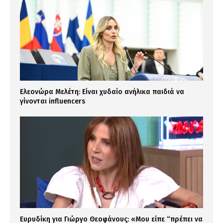
Ελεονώρα Μελέτη: Είναι χυδαίο ανήλικα παιδιά να
γίνονται influencers
Ευρυδίκη για Γιώργο Θεοφάνους: «Μου είπε “πρέπει να