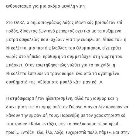
ενθουσιασμό για μια ακόμα μεγάλη νίκη.
Στο ΟΑΚΑ, ο δημοσιογράφος Λάζος Μαντικός βρισκόταν επί
ποδός, δίνοντας ζωντανό ρεπορτάζ σχετικά με τα αυξημένα
μέτρα ασφαλείας που ισχύουν για την εκδήλωση. Δίπλα του, η
Νικολέττα, μια πιστή φίλαθλος του Ολυμπιακού, είχε έρθει
νωρίς στο γήπεδο, πρόθυμη να συμμετάσχει στη γιορτή του
μπάσκετ. Όταν ερωτήθηκε πώς νιώθει για το παιχνίδι, η
Νικολέττα έσπευσε να τραγουδήσει ένα από τα αγαπημένα
συνθήματά της: «Είσαι στο μυαλό κάτι μαγικό…».
Η ατμόσφαιρα ήταν ηλεκτρισμένη, αλλά το χιούμορ και η
διαχείριση της στιγμής από τον Γιώργο Λιάγκα δεν άργησαν να
κάνουν την εμφάνισή τους. Παρενέβη με τον χαρακτηριστικό
του τρόπο: «Καλά, εντάξει, μην το αναλύσουμε τώρα πρωί-
πρωί… Εντάξει, έλα, έλα, Λάζο, ευχαριστώ πολύ, πάμε», και στην