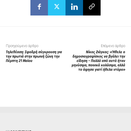
Προηγούμενο άρθρο
Επόμενο άρθρο
Τηλεθέαση: Σφοδρή σύγκρουση για
Νίκος Ζιάγκος: «Ήθελε ο
την πρωτιά στην πρωινή ζώνη την
δημοσιογραφίσκος να βγάλει την
Πέμπτη 21 Μαϊου
είδηση – Πολλά από αυτά ήταν
μηνύσιμα, ποινικά κολάσιμα, αλλά
το άφησα γιατί ήθελα ντόρο»