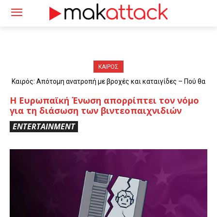
ΚΑΙΡΟΣ
Καιρός: Απότομη ανατροπή με βροχές και καταιγίδες – Πού θα
«χτυπήσουν» τα φαινόμενα
Η Ευρωπαϊκή Ένωση απορρίπτει τον νόμο
για τη διάσωση των βιντεοπαιχνιδιών
ENTERTAINMENT