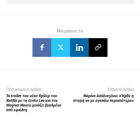
Μοιράσου το
Προηγούμενο άρθρο
Επόμενο άρθρο
Το trailer του νέου θρίλερ του
Μαρίνα Ασλάνογλου: «Ήρθε η
Netflix με τη Greta Lee και τον
στιγμή να με αγαπάω περισσότερο»
Wagner Moura μοιάζει βγαλμένο
από εφιάλτη