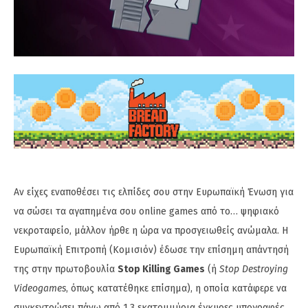
Αν είχες εναποθέσει τις ελπίδες σου στην Ευρωπαϊκή Ένωση για
να σώσει τα αγαπημένα σου online games από το… ψηφιακό
νεκροταφείο, μάλλον ήρθε η ώρα να προσγειωθείς ανώμαλα. Η
Ευρωπαϊκή Επιτροπή (Κομισιόν) έδωσε την επίσημη απάντησή
της στην πρωτοβουλία
Stop Killing Games
(ή
Stop Destroying
Videogames
, όπως κατατέθηκε επίσημα), η οποία κατάφερε να
συγκεντρώσει πάνω από 1,3 εκατομμύρια έγκυρες υπογραφές