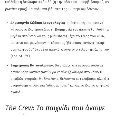
επέλεξε τη διπλωματική οδό (ή την οδό του… συμβιβασμού, αν
ρωτάτε εμάς). Τα επόμενα βήματα της ΕΕ περιλαμβάνουν:
Δημιουργία Κώδικα Δεοντολογίας:
Η Επιτροπή σκοπεύει να
κάτσει στο ίδιο τραπέζι με τη βιομηχανία του gaming (δηλαδή τα
μεγάλα στούντιο και τους publishers) μέχρι το τέλος του 2026,
ώστε να συμφωνήσουν σε κάποιους “βασικούς κανόνες καλής
συμπεριφοράς” όταν ένα παιχνίδι φτάνει στο τέλος της ζωής του
(end-of-life).
Ενημέρωση Καταναλωτών:
Θα υπάρξει στενή συνεργασία με
οργανώσεις καταναλωτών για να γίνει ξεκάθαρο στο κοινό τι
ακριβώς αγοράζει. Με λίγα λόγια, θέλουν να καταλάβουμε όλοι ότι
αγοράζουμε απλώς μια “άδεια χρήσης” και όχι το ίδιο το ψηφιακό
αγαθό.
The Crew: Το παιχνίδι που άναψε